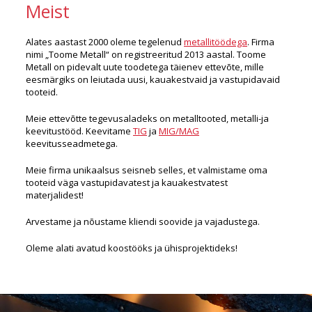
Meist
Alates aastast 2000 oleme tegelenud
metallitöödega
. Firma
nimi „Toome Metall“ on registreeritud 2013 aastal. Toome
Metall on pidevalt uute toodetega täienev ettevõte, mille
eesmärgiks on leiutada uusi, kauakestvaid ja vastupidavaid
tooteid.
Meie ettevõtte tegevusaladeks on metalltooted, metalli-ja
keevitustööd. Keevitame
TIG
ja
MIG/MAG
keevitusseadmetega.
Meie firma unikaalsus seisneb selles, et valmistame oma
tooteid väga vastupidavatest ja kauakestvatest
materjalidest!
Arvestame ja nõustame kliendi soovide ja vajadustega.
Oleme alati avatud koostööks ja ühisprojektideks!