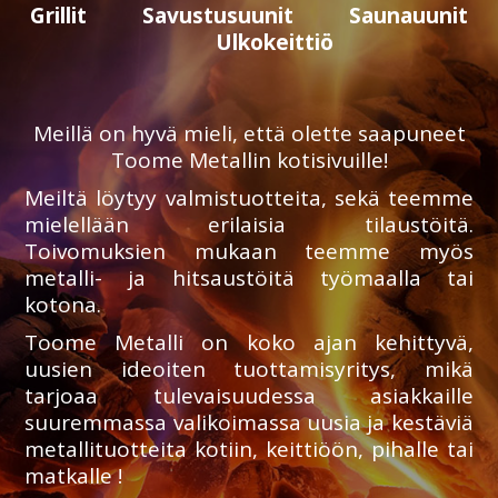
Grillit
Savustusuunit
Saunauunit
Ulkokeittiö
Meillä on hyvä mieli, että olette saapuneet
Toome Metallin kotisivuille!
Meiltä löytyy valmistuotteita, sekä teemme
mielellään erilaisia tilaustöitä.
Toivomuksien mukaan teemme myös
metalli- ja hitsaustöitä työmaalla tai
kotona.
Toome Metalli on koko ajan kehittyvä,
uusien ideoiten tuottamisyritys, mikä
tarjoaa tulevaisuudessa asiakkaille
suuremmassa valikoimassa uusia ja kestäviä
metallituotteita kotiin, keittiöön, pihalle tai
matkalle !