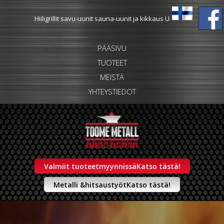
Hiiligrillit savu-uunit sauna-uunit ja kikkaus Ulkokeittiö
PÄÄSIVU
TUOTEET
MEISTÄ
YHTEYSTIEDOT
Valmiit tuoteet
myynnissä
Katso tästä!
Metalli &
hitsaustyöt
Katso tästä!