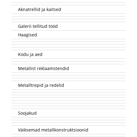
Aknatrellid ja kaitsed
Galerii tellitud tööd
Haagised
Kodu ja aed
Metallist reklaamstendid
Metalltrepid ja redelid
Soojakud
Väiksemad metallkonstruktsioonid