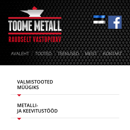
AVALEHT
TOOTED
TEENUSED
MEIST
KONTAKT
VALMISTOOTED
MÜÜGIKS
METALLI-
JA KEEVITUSTÖÖD