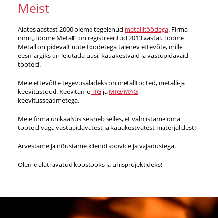
Meist
Alates aastast 2000 oleme tegelenud
metallitöödega
. Firma
nimi „Toome Metall“ on registreeritud 2013 aastal. Toome
Metall on pidevalt uute toodetega täienev ettevõte, mille
eesmärgiks on leiutada uusi, kauakestvaid ja vastupidavaid
tooteid.
Meie ettevõtte tegevusaladeks on metalltooted, metalli-ja
keevitustööd. Keevitame
TIG
ja
MIG/MAG
keevitusseadmetega.
Meie firma unikaalsus seisneb selles, et valmistame oma
tooteid väga vastupidavatest ja kauakestvatest materjalidest!
Arvestame ja nõustame kliendi soovide ja vajadustega.
Oleme alati avatud koostööks ja ühisprojektideks!