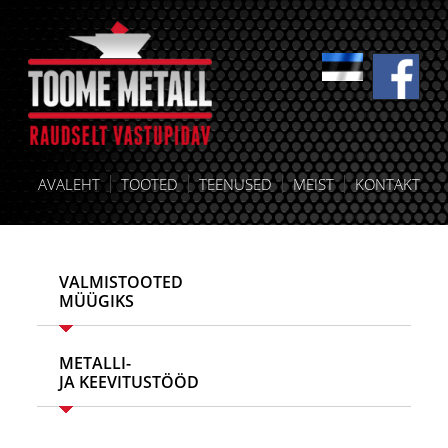
AVALEHT
TOOTED
TEENUSED
MEIST
KONTAKT
VALMISTOOTED
MÜÜGIKS
METALLI-
JA KEEVITUSTÖÖD