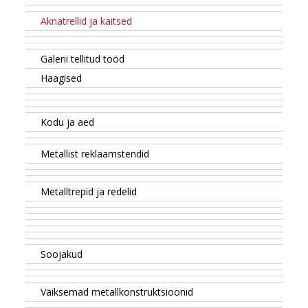
Aknatrellid ja kaitsed
Galerii tellitud tööd
Haagised
Kodu ja aed
Metallist reklaamstendid
Metalltrepid ja redelid
Soojakud
Väiksemad metallkonstruktsioonid