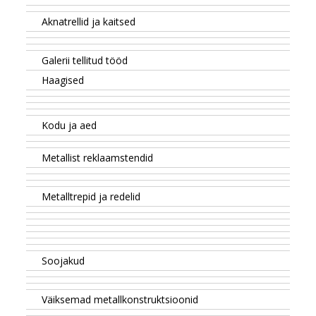
Aknatrellid ja kaitsed
Galerii tellitud tööd
Haagised
Kodu ja aed
Metallist reklaamstendid
Metalltrepid ja redelid
Soojakud
Väiksemad metallkonstruktsioonid