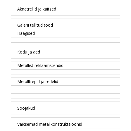
Aknatrellid ja kaitsed
Galerii tellitud tööd
Haagised
Kodu ja aed
Metallist reklaamstendid
Metalltrepid ja redelid
Soojakud
Väiksemad metallkonstruktsioonid