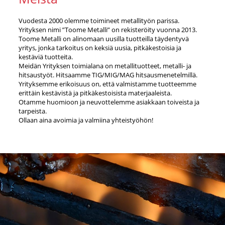
Vuodesta 2000 olemme toimineet metallityön parissa.
Yrityksen nimi ”Toome Metalli” on rekisteröity vuonna 2013.
Toome Metalli on alinomaan uusilla tuotteilla täydentyvä
yritys, jonka tarkoitus on keksiä uusia, pitkäkestoisia ja
kestäviä tuotteita.
Meidän Yrityksen toimialana on metallituotteet, metalli- ja
hitsaustyöt. Hitsaamme TIG/MIG/MAG hitsausmenetelmillä.
Yrityksemme erikoisuus on, että valmistamme tuotteemme
erittäin kestävistä ja pitkäkestoisista materjaaleista.
Otamme huomioon ja neuvottelemme asiakkaan toiveista ja
tarpeista.
Ollaan aina avoimia ja valmiina yhteistyöhön!