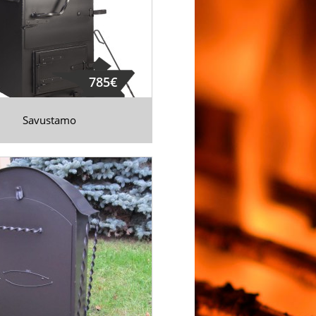
785€
Savustamo