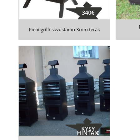
340€
Pieni grilli-savustamo 3mm teräs
KYSY
HINTA!€