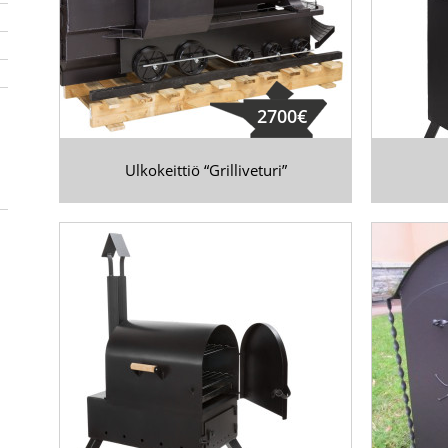
2700€
Ulkokeittiö “Grilliveturi”