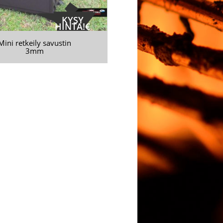
KYSY
HINTA!€
Mini retkeily savustin
3mm