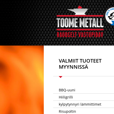
VALMIIT TUOTEET
MYYNNISSÄ
BBQ-uuni
Hiiligrilli
kylpytynnyri lämmittimet
Risupoltin