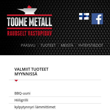
PÄÄSIVU
TUOTEET
MEISTÄ
YHTEYSTIEDOT
VALMIIT TUOTEET
MYYNNISSÄ
BBQ-uuni
Hiiligrilli
kylpytynnyri lämmittimet