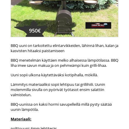
950€
BBQ uuni on tarkoitettu elintarvikkeiden, lähinnä lihan, kalan ja
kasvisten hitaaksi paistamiseen
BBQ menetelmän käyttäen melko alhaisessa lämpötilassa. BBQ
liha imee savun makua ja on pehmeämpi kuin grilli-lihaa.
Uuni sopii ulkona käytettäväksi kotipihalla, mökillä.
Lämmitys materiaaliksi sopii lehtipuu tai grillihiili. Uunin
molemmilla sivulla on pyörivät työtasot ensim salattiin
valmistelun.
BBQ-uunissa on kaksi hormi savupelleillä millä pysty säätää
uunin lämpötila.
Materiaali:
polttouuni: 6mm lehtiteräs